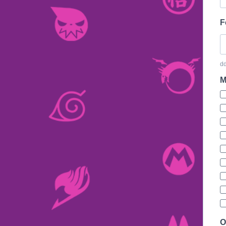
F
d
M
O