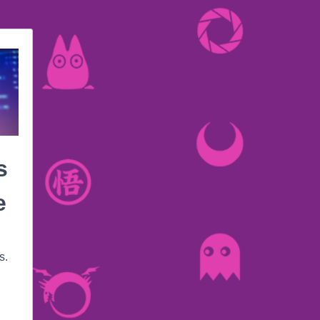
s
e
s.