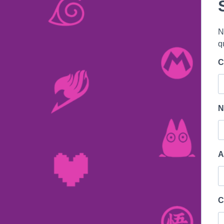
N
q
C
N
A
C