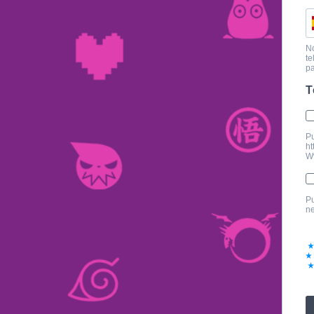
No
te
pa
T
Pu
h
W
Pu
ne