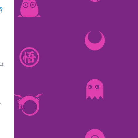
?
Lz
a