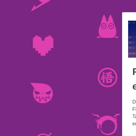
D
F
T
e