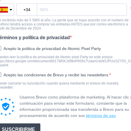
 recibirás más de 5 SMS al año. La gente que se haya suscrito con el numero de
léfono tendrá acceso a comprar las entradas ANTES que por correo electrónico a
rtir de Diciembre de 2024.
érminos y política de privacidad
Acepto la politica de privacidad de Atomic Pixel Party
edes leer la política de privacidad de Atomic pixel Party en este enlace:
ttps://docs.google.com/document/d/17M5KJzfWxP606x7UawrUa0k5JPUoSZ70S_G
vq4rk
Acepto las condiciones de Brevo y recibir las newsletters.
ede cancelar su suscripción cuando quiera mediante el enlace de nuestra
wsletter.
Usamos Brevo como plataforma de marketing. Al hacer clic 
continuación para enviar este formulario, consiente que la
información proporcionada sea transferida a Brevo para su
procesamiento de acuerdo con sus
términos de uso
SUSCRIBIRME